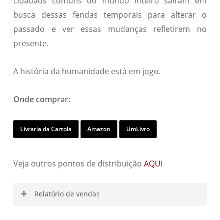
cidadãos comuns do mundo inteiro saíram em
busca dessas fendas temporais para alterar o
passado e ver essas mudanças refletirem no
presente.
A história da humanidade está em jogo.
Onde comprar:
Livraria da Cartola
Amazon
UmLivro
Veja outros pontos de distribuição
AQUI
Relatório de vendas