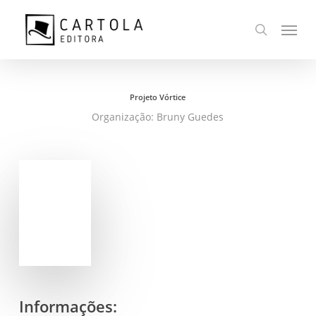
Ir
Menu
para
busca
o
conteúdo
principal
Projeto Vórtice
Organização: Bruny Guedes
Informações: