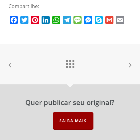
Compartilhe:
Nome de usuário
Facebook
Twitter
Pinterest
LinkedIn
WhatsApp
Telegram
Message
Messenger
Skype
Gmail
Email
Senha
Esqueceu a senha?
Lembrar-me
Quer publicar seu original?
SAIBA MAIS