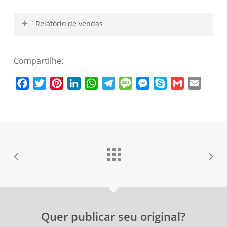
Relatório de vendas
Compartilhe:
Nome de usuário
Facebook
Twitter
Pinterest
LinkedIn
WhatsApp
Telegram
Message
Messenger
Skype
Gmail
Email
Senha
Esqueceu a senha?
Lembrar-me
Quer publicar seu original?