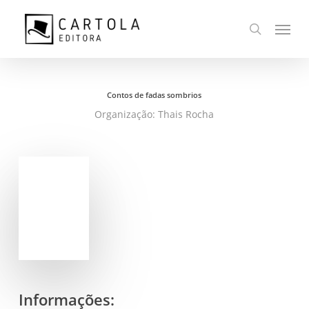
Ir
Menu
para
busca
o
conteúdo
principal
Contos de fadas sombrios
Organização: Thais Rocha
Informações: