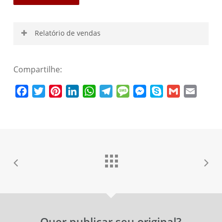
Relatório de vendas
Compartilhe:
Nome de usuário
Facebook
Twitter
Pinterest
LinkedIn
WhatsApp
Telegram
Message
Messenger
Skype
Gmail
Email
Senha
Esqueceu a senha?
Lembrar-me
Quer publicar seu original?