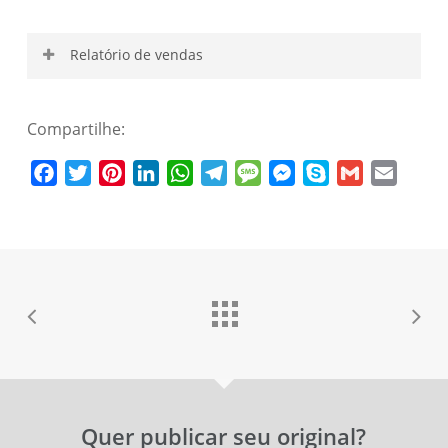
Relatório de vendas
Área restrita para o autor
Compartilhe:
Facebook
Twitter
Pinterest
LinkedIn
WhatsApp
Telegram
Message
Messenger
Skype
Gmail
Email
Nome de usuário
Senha
Esqueceu a senha?
Lembrar-me
Quer publicar seu original?