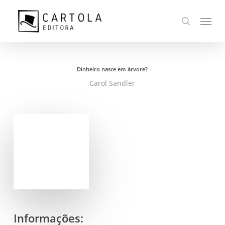
Ir
Menu
para
busca
o
conteúdo
principal
Dinheiro nasce em árvore?
Carol Sandler
Informações: