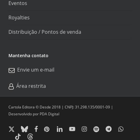
Eventos
Royalties
Distribuição / Pontos de venda
Mantenha contato
Envie um e-mail
Área restrita
Cartola Editora © Desde 2018 | CNPJ: 31.298.135/0001-09 |
Desenvolvido por
PDA Digital
x-
bluesky
facebook
pinterest
linkedin
youtube
instagram
spotify
telegram
whatsapp
twitter
tiktok
threads