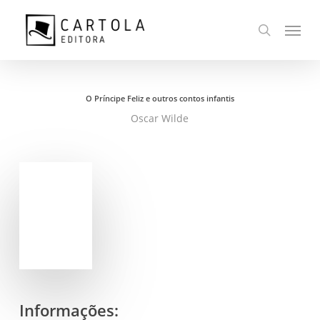
Ir
Menu
para
busca
o
conteúdo
principal
O Príncipe Feliz e outros contos infantis
Oscar Wilde
Informações: