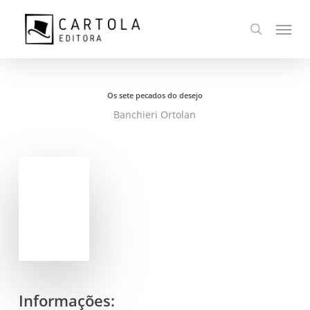
Ir
Menu
para
busca
o
conteúdo
principal
Os sete pecados do desejo
Banchieri Ortolan
Informações: