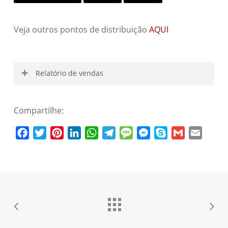
Veja outros pontos de distribuição
AQUI
Relatório de vendas
Compartilhe:
Nome de usuário
Facebook
Twitter
Pinterest
LinkedIn
WhatsApp
Telegram
Message
Messenger
Skype
Gmail
Email
Senha