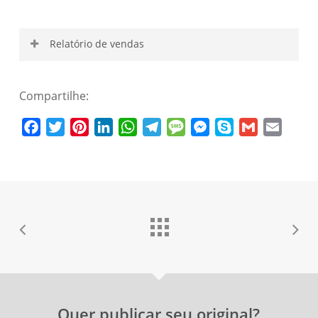
Relatório de vendas
Área restrita para o autor
Compartilhe:
Facebook
Twitter
Pinterest
LinkedIn
WhatsApp
Telegram
Message
Messenger
Skype
Gmail
Email
Nome de usuário
Senha
Esqueceu a senha?
Lembrar-me
Quer publicar seu original?