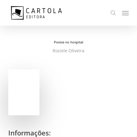
Ir
Menu
para
busca
o
conteúdo
principal
Poesia no hospital
Roziele Oliveira
Informações: