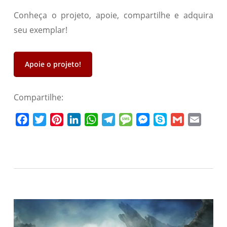
Conheça o projeto, apoie, compartilhe e adquira
seu exemplar!
Apoie o projeto!
Compartilhe:
Facebook
Twitter
Pinterest
LinkedIn
WhatsApp
Telegram
Message
Messenger
Skype
Gmail
Email