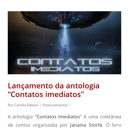
Lançamento da antologia
“Contatos imediatos”
Por
Cartola Editora
Financiamentos
A antologia “
Contatos Imediatos
” é uma coletânea
de contos organizada por
Janaina Storfe
. O livro