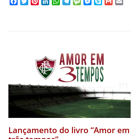
Facebook
Twitter
Pinterest
LinkedIn
WhatsApp
Telegram
Message
Messenger
Skype
Gmail
Email
Lançamento do livro “Amor em