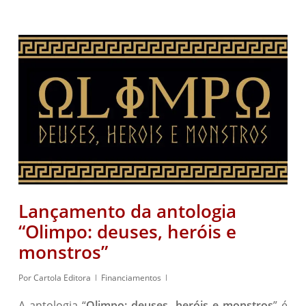
Lançamento da antologia
“Olimpo: deuses, heróis e
monstros”
Por
Cartola Editora
Financiamentos
A antologia “
Olimpo: deuses, heróis e monstros
” é