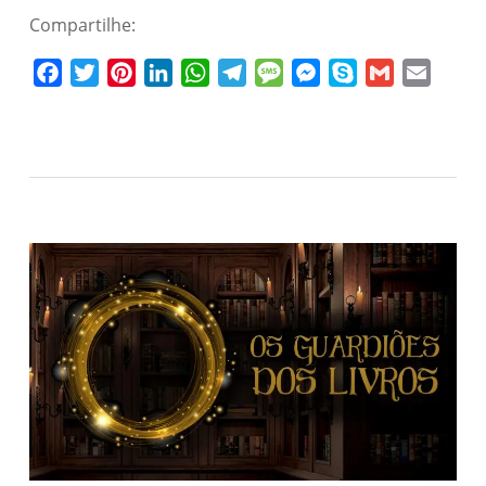
Compartilhe:
Facebook
Twitter
Pinterest
LinkedIn
WhatsApp
Telegram
Message
Messenger
Skype
Gmail
Email