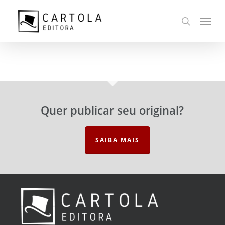
Ir
Menu
para
busca
o
conteúdo
principal
Quer publicar seu original?
SAIBA MAIS