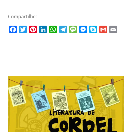
Compartilhe:
Facebook
Twitter
Pinterest
LinkedIn
WhatsApp
Telegram
Message
Messenger
Skype
Gmail
Email