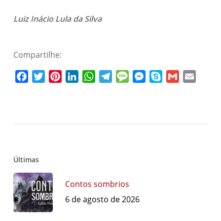
Luiz Inácio Lula da Silva
Compartilhe:
Facebook
Twitter
Pinterest
LinkedIn
WhatsApp
Telegram
Message
Messenger
Skype
Gmail
Email
Últimas
Contos sombrios
6 de agosto de 2026