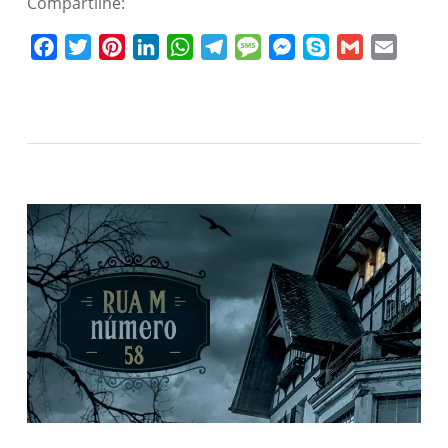
Compartilhe:
Facebook
Twitter
Pinterest
LinkedIn
WhatsApp
Telegram
Message
Messenger
Skype
Gmail
Email