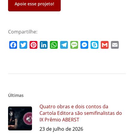
Apoie esse projeto!
Compartilhe:
Facebook
Twitter
Pinterest
LinkedIn
WhatsApp
Telegram
Message
Messenger
Skype
Gmail
Email
Últimas
Quatro obras e dois contos da
Cartola Editora são semifinalistas do
IX Prêmio ABERST
23 de julho de 2026