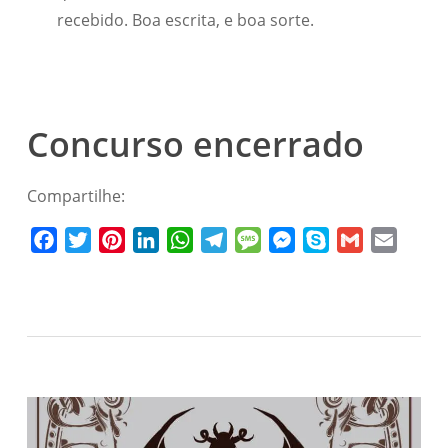
recebido. Boa escrita, e boa sorte.
Concurso encerrado
Compartilhe:
Facebook
Twitter
Pinterest
LinkedIn
WhatsApp
Telegram
Message
Messenger
Skype
Gmail
Email