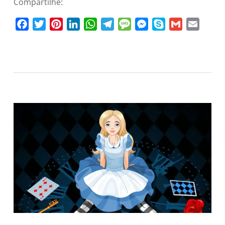
Compartilhe:
Facebook
Twitter
Pinterest
LinkedIn
WhatsApp
Telegram
Message
Messenger
Skype
Gmail
Email