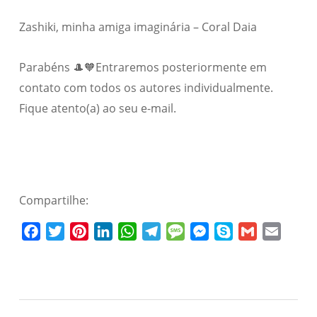
Zashiki, minha amiga imaginária – Coral Daia
Parabéns 🎩🧡Entraremos posteriormente em
contato com todos os autores individualmente.
Fique atento(a) ao seu e-mail.
Compartilhe:
Facebook
Twitter
Pinterest
LinkedIn
WhatsApp
Telegram
Message
Messenger
Skype
Gmail
Email