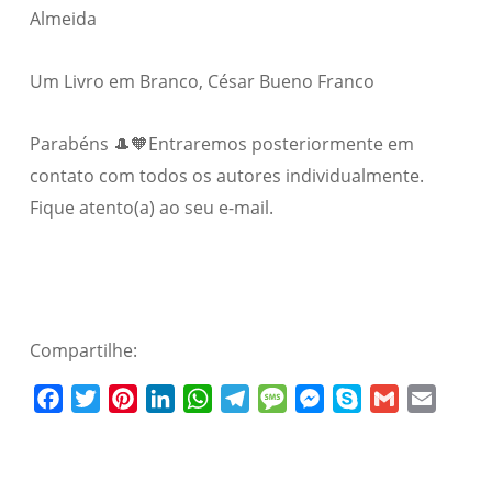
Almeida
Um Livro em Branco, César Bueno Franco
Parabéns 🎩🧡Entraremos posteriormente em
contato com todos os autores individualmente.
Fique atento(a) ao seu e-mail.
Compartilhe:
Facebook
Twitter
Pinterest
LinkedIn
WhatsApp
Telegram
Message
Messenger
Skype
Gmail
Email