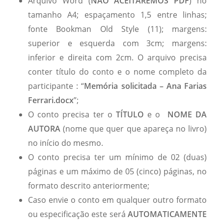
Arquivo Word (
NÃO ACEITAREMOS PDF
) no
tamanho A4; espaçamento 1,5 entre linhas;
fonte Bookman Old Style (11); margens:
superior e esquerda com 3cm; margens:
inferior e direita com 2cm. O arquivo precisa
conter título do conto e o nome completo da
participante : “
Memória solicitada – Ana Farias
Ferrari.docx
”;
O conto precisa ter o
TÍTULO
e o
NOME DA
AUTORA
(nome que quer que apareça no livro)
no início do mesmo.
O conto precisa ter um mínimo de 02 (duas)
páginas e um máximo de 05 (cinco) páginas, no
formato descrito anteriormente;
Caso envie o conto em qualquer outro formato
ou especificação este será
AUTOMATICAMENTE