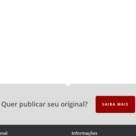
m
sage
Messenger
Skype
Gmail
Email
Quer publicar seu original?
SAIBA MAIS
onal
Informações