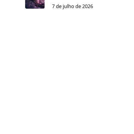
7 de julho de 2026
ou a
avés
o da
antio
 com
tufa
tmos
 sua
aiba