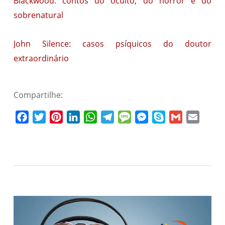
Blackwood: contos do oculto, do horror e do
sobrenatural
John Silence: casos psíquicos do doutor
extraordinário
Compartilhe:
Facebook
Twitter
Pinterest
LinkedIn
WhatsApp
Telegram
Message
Messenger
Skype
Gmail
Email