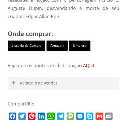
Auguste Dupin, desvendando a morte de seu
criador: Edgar Allan Poe.
Onde comprar:
Livraria da Cartola
Amazon
UmLivro
Veja outros pontos de distribuição
AQUI
Relatório de vendas
Compartilhe:
Nome de usuário
Facebook
Twitter
Pinterest
LinkedIn
WhatsApp
Telegram
Message
Messenger
Skype
Gmail
Email