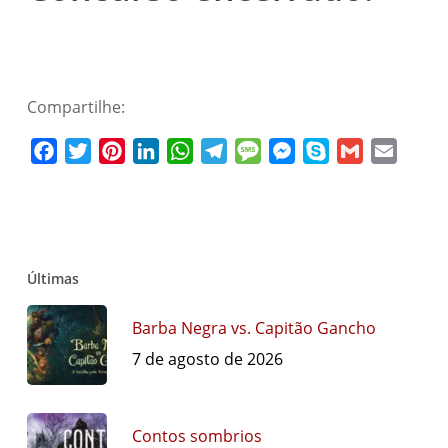
Compartilhe:
Facebook
Twitter
Pinterest
LinkedIn
WhatsApp
Telegram
Message
Messenger
Skype
Gmail
Email
Últimas
Barba Negra vs. Capitão Gancho
7 de agosto de 2026
Contos sombrios