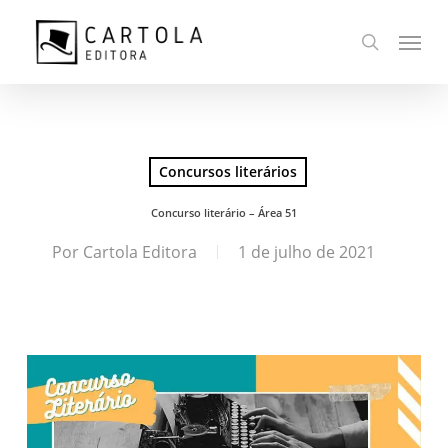
Ir
Menu
para
busca
o
conteúdo
principal
Concursos literários
Concurso literário – Área 51
Por
Cartola Editora
1 de julho de 2021