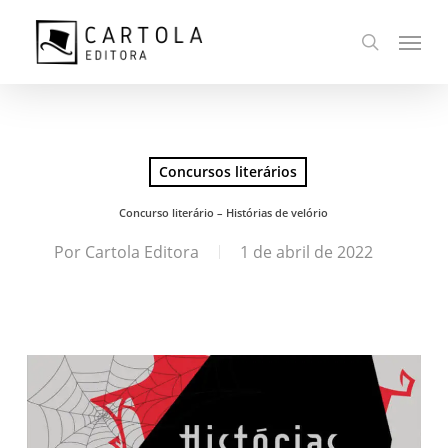
Ir
Menu
para
busca
o
conteúdo
principal
Concursos literários
Concurso literário – Histórias de velório
Por
Cartola Editora
1 de abril de 2022