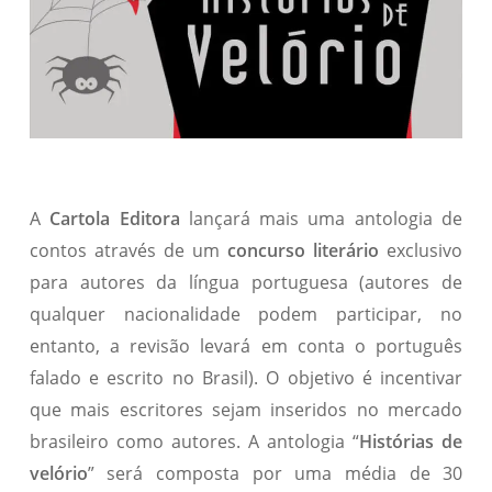
A
Cartola Editora
lançará mais uma antologia de
contos através de um
concurso literário
exclusivo
para autores da língua portuguesa (autores de
qualquer nacionalidade podem participar, no
entanto, a revisão levará em conta o português
falado e escrito no Brasil). O objetivo é incentivar
que mais escritores sejam inseridos no mercado
brasileiro como autores. A antologia “
Histórias de
velório
” será composta por uma média de 30