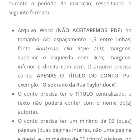
durante o período de inscrição, respeitando o
seguinte formato:
Arquivo Word (
NÃO ACEITAREMOS PDF
) no
tamanho A4; espaçamento 1,5 entre linhas;
fonte
Bookman Old Style (11)
; margens:
superior e esquerda com 3cm; margens:
inferior e direita com 2cm. O arquivo precisa
conter
APENAS O TÍTULO DO CONTO.
Por
exemplo: “
O sobrado da Rua Taylor.docx
”;
O conto precisa ter o
TÍTULO
centralizado, o
texto não poderá conter com o nome do(a)
autor(a).
O conto precisa ter um mínimo de 02 (duas)
páginas (duas páginas inteiras, não uma página
e meia), e um máximo de 05 (cinco) páginas, no