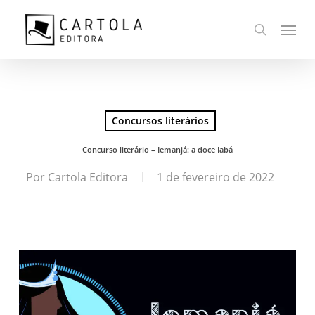
Ir
Menu
para
busca
o
conteúdo
principal
Concursos literários
Concurso literário – Iemanjá: a doce Iabá
Por
Cartola Editora
1 de fevereiro de 2022