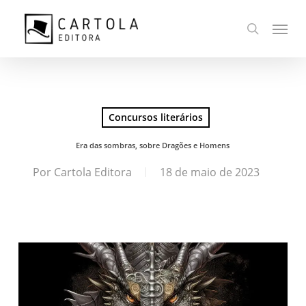
Ir
Menu
para
busca
o
conteúdo
principal
Concursos literários
Era das sombras, sobre Dragões e Homens
Por
Cartola Editora
18 de maio de 2023