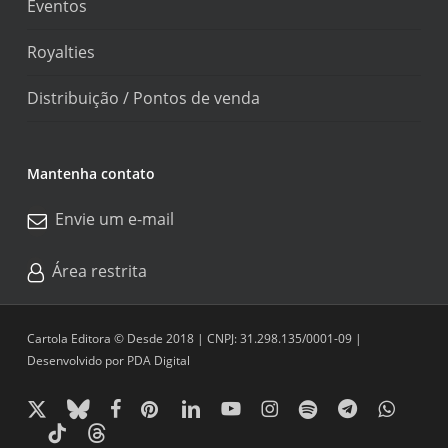
Eventos
Royalties
Distribuição / Pontos de venda
Mantenha contato
Envie um e-mail
Área restrita
Cartola Editora © Desde 2018 | CNPJ: 31.298.135/0001-09 |
Desenvolvido por
PDA Digital
x-
bluesky
facebook
pinterest
linkedin
youtube
instagram
spotify
telegram
whatsapp
twitter
tiktok
threads