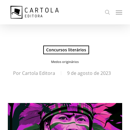
Ir
Menu
para
busca
o
conteúdo
principal
Concursos literários
Medos originários
Por
Cartola Editora
9 de agosto de 2023