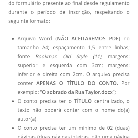
do formulário presente ao final desde regulamento
durante o período de inscrição, respeitando o
seguinte formato:
Arquivo Word (
NÃO ACEITAREMOS PDF
) no
tamanho A4; espaçamento 1,5 entre linhas;
fonte
Bookman Old Style (11)
; margens:
superior e esquerda com 3cm; margens:
inferior e direita com 2cm. O arquivo precisa
conter
APENAS O TÍTULO DO CONTO.
Por
exemplo: “
O sobrado da Rua Taylor.docx
”;
O conto precisa ter o
TÍTULO
centralizado, o
texto não poderá conter com o nome do(a)
autor(a).
O conto precisa ter um mínimo de 02 (duas)
páginas (duas páginas inteiras, não uma página