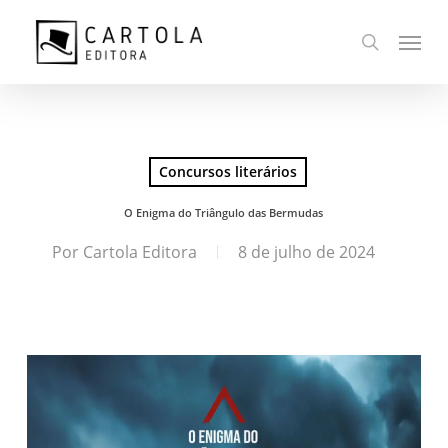
Ir
Menu
para
busca
o
conteúdo
principal
Concursos literários
O Enigma do Triângulo das Bermudas
Por
Cartola Editora
8 de julho de 2024