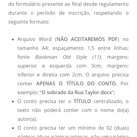
do formulário presente ao final desde regulamento
durante o período de inscrição, respeitando o
seguinte formato:
Arquivo Word (
NÃO ACEITAREMOS PDF
) no
tamanho A4; espaçamento 1,5 entre linhas;
fonte
Bookman Old Style (11)
; margens:
superior e esquerda com 3cm; margens:
inferior e direita com 2cm. O arquivo precisa
conter
APENAS O TÍTULO DO CONTO.
Por
exemplo: “
O sobrado da Rua Taylor.docx
”;
O conto precisa ter o
TÍTULO
centralizado, o
texto não poderá conter com o nome do(a)
autor(a).
O conto precisa ter um mínimo de 02 (duas)
páginas (duas páginas inteiras, não uma página