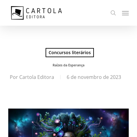
Ir
Menu
para
busca
o
conteúdo
principal
Concursos literários
Raízes da Esperança
Por
Cartola Editora
6 de novembro de 2023