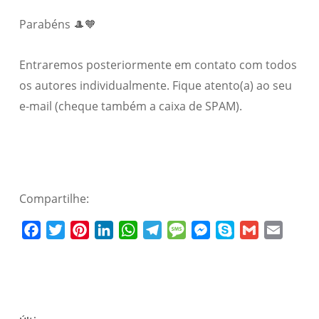
Parabéns 🎩🧡
Entraremos posteriormente em contato com todos
os autores individualmente. Fique atento(a) ao seu
e-mail (cheque também a caixa de SPAM).
Compartilhe:
Facebook
Twitter
Pinterest
LinkedIn
WhatsApp
Telegram
Message
Messenger
Skype
Gmail
Email