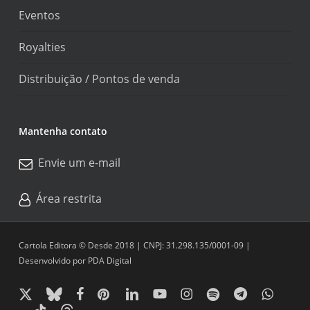
Eventos
Royalties
Distribuição / Pontos de venda
Mantenha contato
Envie um e-mail
Área restrita
Cartola Editora © Desde 2018 | CNPJ: 31.298.135/0001-09 |
Desenvolvido por
PDA Digital
x-
bluesky
facebook
pinterest
linkedin
youtube
instagram
spotify
telegram
whatsapp
twitter
tiktok
threads