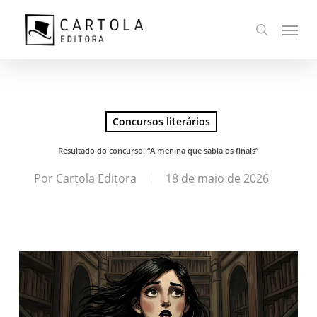
Ir
Menu
para
busca
o
conteúdo
principal
Concursos literários
Resultado do concurso: “A menina que sabia os finais”
Por
Cartola Editora
18 de maio de 2026