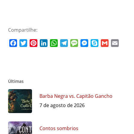
Compartilhe:
Facebook
Twitter
Pinterest
LinkedIn
WhatsApp
Telegram
Message
Messenger
Skype
Gmail
Email
Últimas
Barba Negra vs. Capitão Gancho
7 de agosto de 2026
Contos sombrios