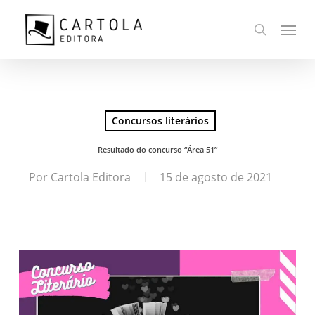
Ir
Menu
para
busca
o
conteúdo
principal
Concursos literários
Resultado do concurso “Área 51”
Por
Cartola Editora
15 de agosto de 2021