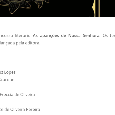
ncurso literário
As aparições de Nossa Senhora.
Os te
lançada pela editora.
uz Lopes
Scardueli
reccia de Oliveira
e de Oliveira Pereira