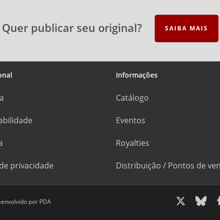
Quer publicar seu original?
SAIBA MAIS
onal
Informações
ra
Catálogo
abilidade
Eventos
a
Royalties
 de privacidade
Distribuição / Pontos de ve
x-
bluesky
f
senvolvido por
PDA
twitter