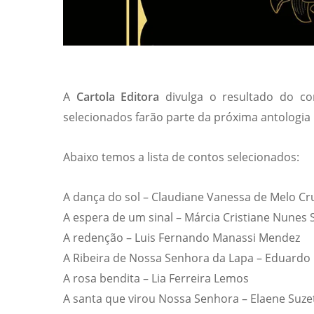
A
Cartola Editora
divulga o resultado do co
selecionados farão parte da próxima antologia 
Abaixo temos a lista de contos selecionados:
A dança do sol – Claudiane Vanessa de Melo Cr
A espera de um sinal – Márcia Cristiane Nunes 
A redenção – Luis Fernando Manassi Mendez
A Ribeira de Nossa Senhora da Lapa – Eduardo F
A rosa bendita – Lia Ferreira Lemos
A santa que virou Nossa Senhora – Elaene Suzet