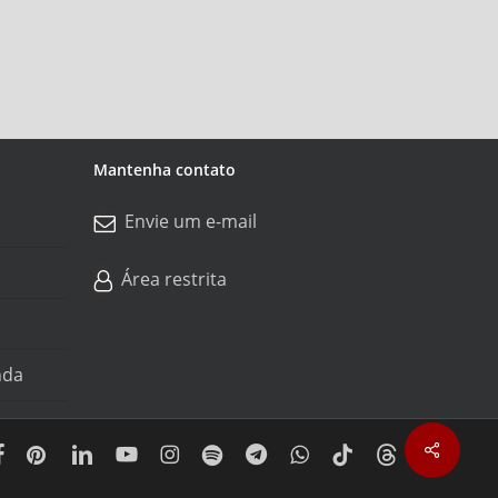
Mantenha contato
Envie um e-mail
Área restrita
nda
Share
acebook
pinterest
linkedin
youtube
instagram
spotify
telegram
whatsapp
tiktok
threads