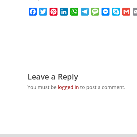
Facebook
Twitter
Pinterest
LinkedIn
WhatsApp
Telegram
Message
Messenger
Skype
Gm
Leave a Reply
You must be
logged in
to post a comment.