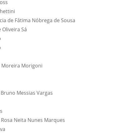
ross
hettini
cia de Fátima Nóbrega de Sousa
 Oliveira Sá
o
o
 Moreira Morigoni
 Bruno Messias Vargas
s
- Rosa Neita Nunes Marques
lva