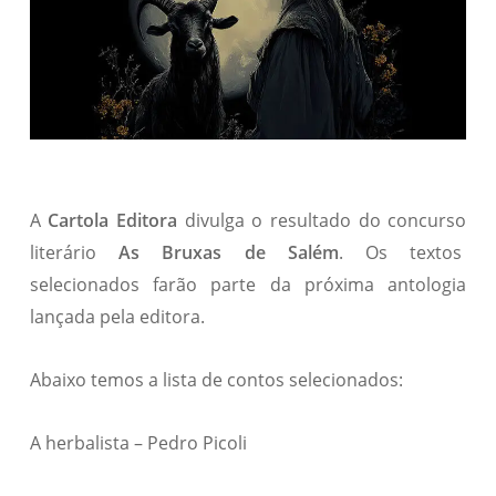
A
Cartola Editora
divulga o resultado do concurso
literário
As Bruxas de Salém
. Os textos
selecionados farão parte da próxima antologia
lançada pela editora.
Abaixo temos a lista de contos selecionados:
A herbalista – Pedro Picoli