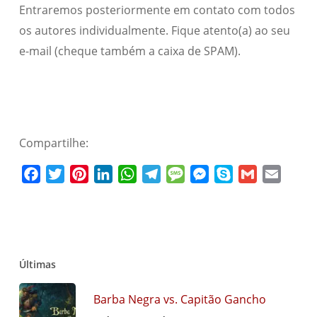
Entraremos posteriormente em contato com todos
os autores individualmente. Fique atento(a) ao seu
e-mail (cheque também a caixa de SPAM).
Compartilhe:
Facebook
Twitter
Pinterest
LinkedIn
WhatsApp
Telegram
Message
Messenger
Skype
Gmail
Email
Últimas
Barba Negra vs. Capitão Gancho