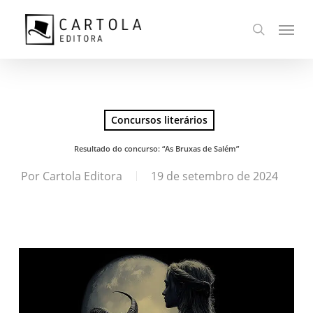
Ir
Menu
para
busca
o
conteúdo
principal
Concursos literários
Resultado do concurso: “As Bruxas de Salém”
Por
Cartola Editora
19 de setembro de 2024