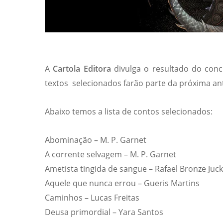
A
Cartola Editora
divulga o resultado do conc
textos selecionados farão parte da próxima ant
Abaixo temos a lista de contos selecionados:
Abominação – M. P. Garnet
A corrente selvagem – M. P. Garnet
Ametista tingida de sangue – Rafael Bronze Juck
Aquele que nunca errou – Gueris Martins
Caminhos – Lucas Freitas
Deusa primordial – Yara Santos