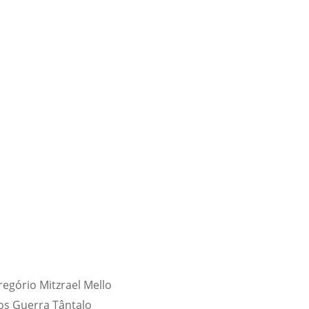
regório Mitzrael Mello
os Guerra Tântalo