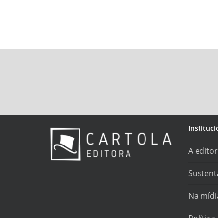
Instituci
A edito
Sustent
Na mídi