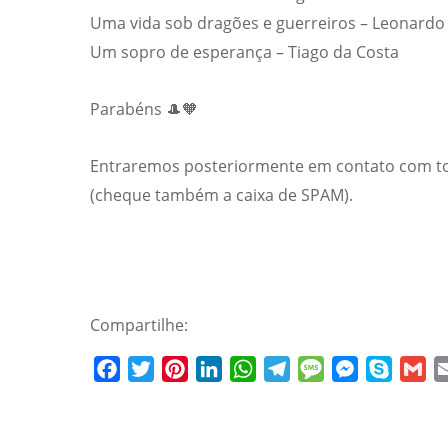
Uma vida sob dragões e guerreiros – Leonardo
Um sopro de esperança – Tiago da Costa
Parabéns 🎩🧡
Entraremos posteriormente em contato com todo
(cheque também a caixa de SPAM).
Compartilhe:
Facebook
Twitter
Pinterest
LinkedIn
WhatsApp
Telegram
Message
Messenger
Skype
Gm