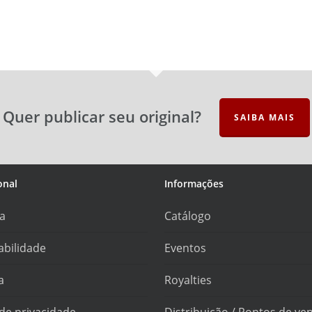
Quer publicar seu original?
SAIBA MAIS
onal
Informações
ra
Catálogo
abilidade
Eventos
a
Royalties