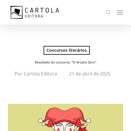
Ir
Menu
para
busca
o
conteúdo
principal
Concursos literários
Resultado do concurso: “O Arcano Zero”
Por
Cartola Editora
21 de abril de 2025