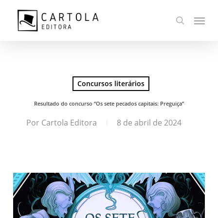
Ir
Menu
para
busca
o
conteúdo
principal
Concursos literários
Resultado do concurso “Os sete pecados capitais: Preguiça”
Por
Cartola Editora
8 de abril de 2024