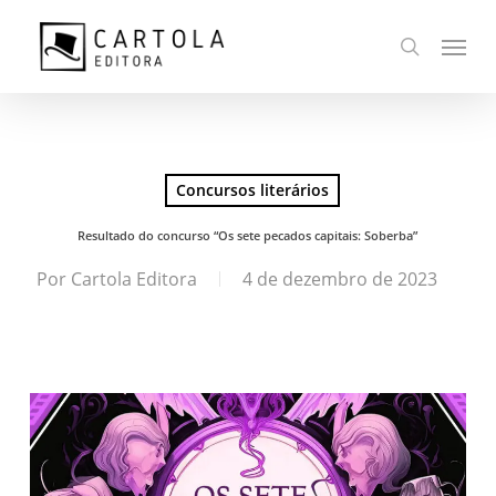
Ir
Menu
para
busca
o
conteúdo
principal
Concursos literários
Resultado do concurso “Os sete pecados capitais: Soberba”
Por
Cartola Editora
4 de dezembro de 2023