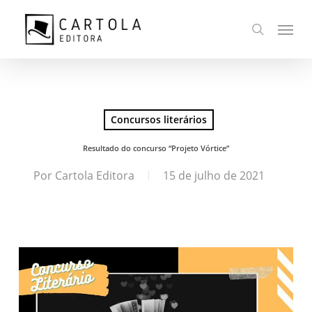
Ir
Menu
para
busca
o
conteúdo
principal
Concursos literários
Resultado do concurso “Projeto Vórtice”
Por
Cartola Editora
15 de julho de 2021