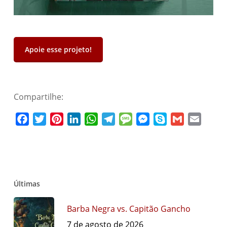
Apoie esse projeto!
Compartilhe:
Facebook
Twitter
Pinterest
LinkedIn
WhatsApp
Telegram
Message
Messenger
Skype
Gmail
Email
Últimas
Barba Negra vs. Capitão Gancho
7 de agosto de 2026