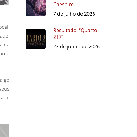
Cheshire
7 de julho de 2026
cal.
Resultado: “Quarto
ade,
217”
s na
22 de junho de 2026
 uma
algo
seus
sa e