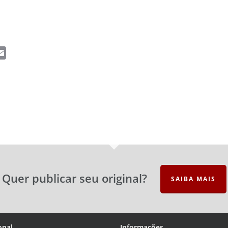
ail
Email
Quer publicar seu original?
SAIBA MAIS
onal
Informações