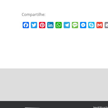
Compartilhe:
Facebook
Twitter
Pinterest
LinkedIn
WhatsApp
Telegram
Message
Messenger
Skype
Gm
Instituci