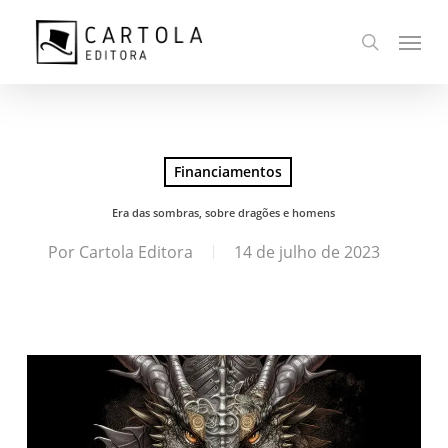
Ir
Menu
para
busca
o
conteúdo
principal
Financiamentos
Era das sombras, sobre dragões e homens
Por
Cartola Editora
14 de julho de 2023