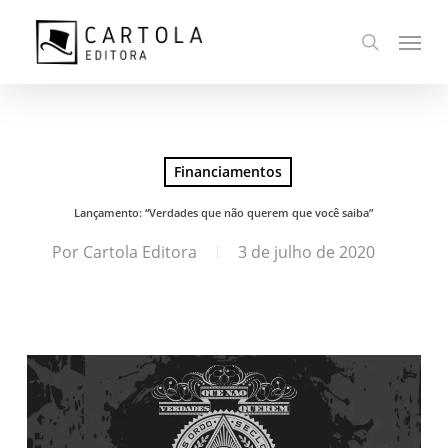
Ir
Menu
para
busca
o
conteúdo
principal
Financiamentos
Lançamento: “Verdades que não querem que você saiba”
Por
Cartola Editora
3 de julho de 2020