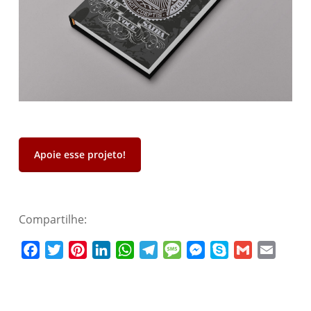
Apoie esse projeto!
Compartilhe:
Facebook
Twitter
Pinterest
LinkedIn
WhatsApp
Telegram
Message
Messenger
Skype
Gmail
Email