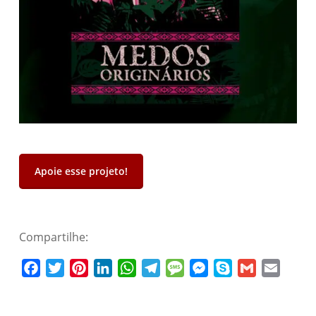
Apoie esse projeto!
Compartilhe:
Facebook
Twitter
Pinterest
LinkedIn
WhatsApp
Telegram
Message
Messenger
Skype
Gmail
Email