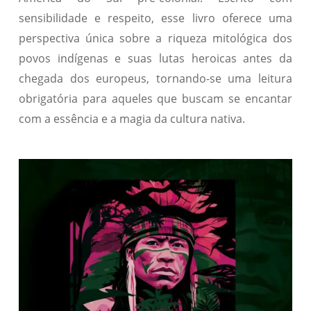
sensibilidade e respeito, esse livro oferece uma
perspectiva única sobre a riqueza mitológica dos
povos indígenas e suas lutas heroicas antes da
chegada dos europeus, tornando-se uma leitura
obrigatória para aqueles que buscam se encantar
com a essência e a magia da cultura nativa.