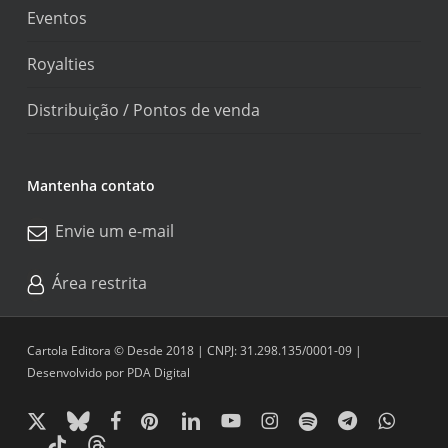
Eventos
Royalties
Distribuição / Pontos de venda
Mantenha contato
Envie um e-mail
Área restrita
Cartola Editora © Desde 2018 | CNPJ: 31.298.135/0001-09 |
Desenvolvido por
PDA Digital
x-
bluesky
facebook
pinterest
linkedin
youtube
instagram
spotify
telegram
whatsapp
twitter
tiktok
threads