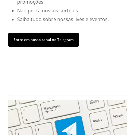
promoções.
Não perca nossos sorteios.
Saiba tudo sobre nossas lives e eventos.
Entre em nosso canal no Telegram