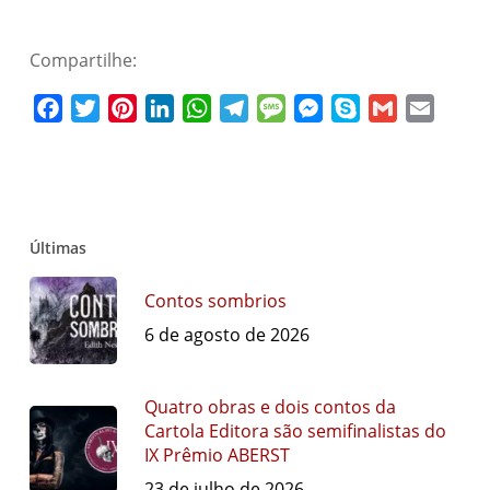
Compartilhe:
Facebook
Twitter
Pinterest
LinkedIn
WhatsApp
Telegram
Message
Messenger
Skype
Gmail
Email
Últimas
Contos sombrios
6 de agosto de 2026
Quatro obras e dois contos da
Cartola Editora são semifinalistas do
IX Prêmio ABERST
23 de julho de 2026