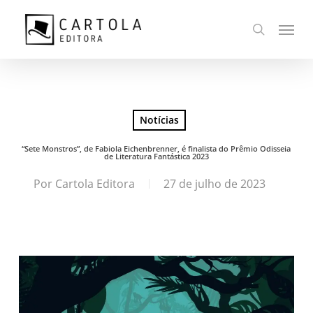
Ir
Menu
para
busca
o
conteúdo
principal
Notícias
“Sete Monstros”, de Fabiola Eichenbrenner, é finalista do Prêmio Odisseia
de Literatura Fantástica 2023
Por
Cartola Editora
27 de julho de 2023