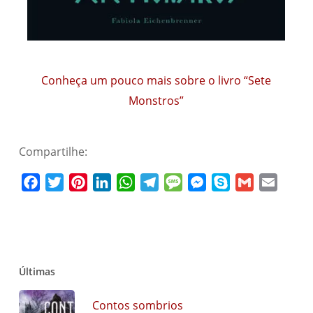
Conheça um pouco mais sobre o livro “Sete
Monstros”
Compartilhe:
Facebook
Twitter
Pinterest
LinkedIn
WhatsApp
Telegram
Message
Messenger
Skype
Gmail
Email
Últimas
Contos sombrios