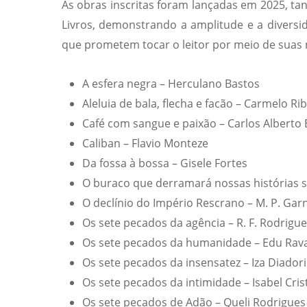
As obras inscritas foram lançadas em 2025, tant
Livros, demonstrando a amplitude e a diversid
que prometem tocar o leitor por meio de suas
A esfera negra – Herculano Bastos
Aleluia de bala, flecha e facão – Carmelo Ri
Café com sangue e paixão – Carlos Alberto
Caliban – Flavio Monteze
Da fossa à bossa – Gisele Fortes
O buraco que derramará nossas histórias s
O declínio do Império Rescrano – M. P. Gar
Os sete pecados da agência – R. F. Rodrigu
Os sete pecados da humanidade – Edu Rava
Os sete pecados da insensatez – Iza Diador
Os sete pecados da intimidade – Isabel Cri
Os sete pecados de Adão – Queli Rodrigues