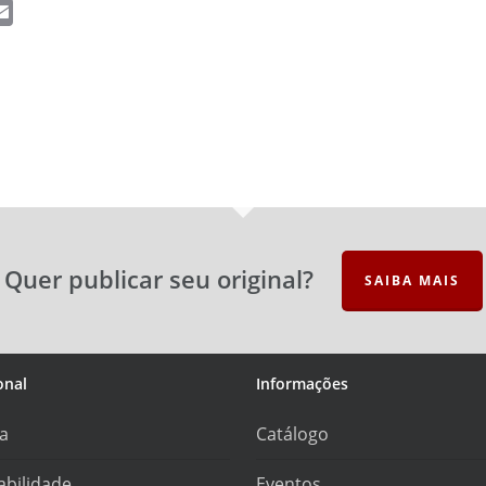
ail
Email
Quer publicar seu original?
SAIBA MAIS
onal
Informações
ra
Catálogo
abilidade
Eventos