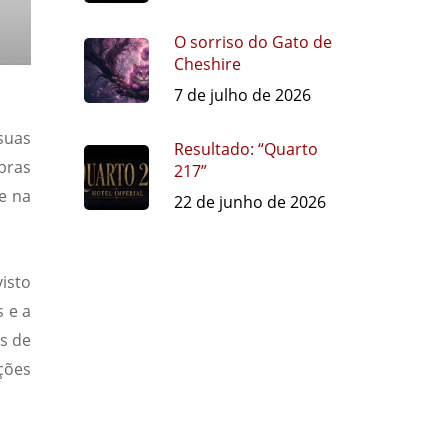
O sorriso do Gato de
Cheshire
7 de julho de 2026
suas
Resultado: “Quarto
bras
217”
e na
22 de junho de 2026
isto
 e a
s de
ções