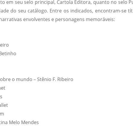
o em seu selo principal, Cartola Editora, quanto no selo P
ade do seu catálogo. Entre os indicados, encontram-se tít
 narrativas envolventes e personagens memoráveis:
beiro
 Betinho
obre o mundo – Stênio F. Ribeiro
net
es
llet
im
stina Melo Mendes