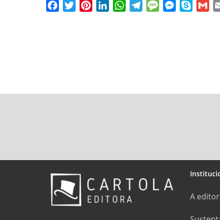
Facebook
Twitter
Pinterest
LinkedIn
WhatsApp
Telegram
Message
Messenger
Skype
Gm
Instituci
A edito
Sustent