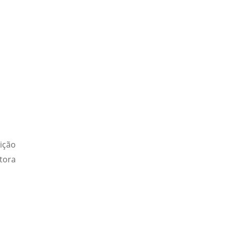
ição
tora